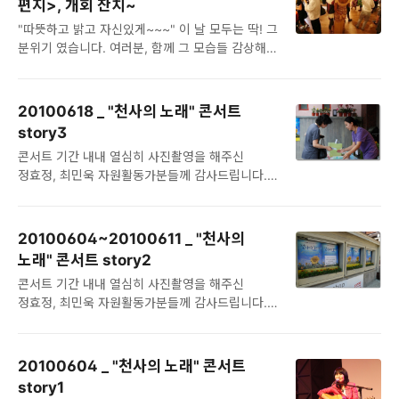
편지>, 개회 잔치~
분필은 손에서 뗐다는 난센 5기 인턴들 두일씨,
신속하게 전달되었을지, 세계 난민의 날을 맞은
"따뜻하고 밝고 자신있게~~~" 이 날 모두는 딱! 그
영진씨, 효은씨, 그리고 3기 인턴 도은씨는
오늘 그 귀추를 주목하게 됩니다...
분위기 였습니다. 여러분, 함께 그 모습들 감상해
이것저것 주변을 예쁘게 낙서(?) 해주시느라
보실까요?? 사진 더 보기 :
수고들 하셨습니다. 짐 나르고 물 나르고 도와주신
http://www.facebook.com/media/set/?
국장님과 최팀. 오후시간 갤러리 지킴이를
set=a.224364847583133.61727.194645317221753
해주셨네요. 모두들 즐겁게 작업할 수 있었던 건
20100618 _ "천사의 노래" 콘서트
지나가는 시민분들의 관심 때문이었습니다. 아직도
story3
남아있을 지 모르겠지만, 종종 거리에 출몰하는
콘서트 기간 내내 열심히 사진촬영을 해주신
난센이 되어가야 할 것 같네요. ^6 사진 더 보기 :
정효정, 최민욱 자원활동가분들께 감사드립니다.
http://w..
^^
20100604~20100611 _ "천사의
노래" 콘서트 story2
콘서트 기간 내내 열심히 사진촬영을 해주신
정효정, 최민욱 자원활동가분들께 감사드립니다.
^^ 4일 콘서트 살짝 더~! ^^
20100604 _ "천사의 노래" 콘서트
story1