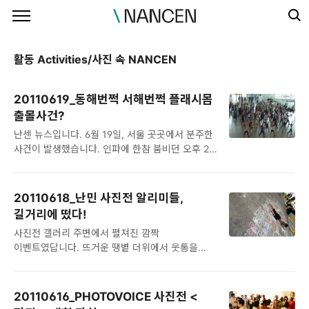
본문 바로가기
활동 Activities/사진 속 NANCEN
20110619_동해번쩍 서해번쩍 플래시몹
출몰사건?
난센 뉴스입니다. 6월 19일, 서울 곳곳에서 분주한
사건이 발생했습니다. 인파에 한참 붐비던 오후 2시
한 무리의 사람들이 서울역사 안에 나타나 춤을
추고 사라지더니, 두 시간 뒤엔 청계천 광장에
떴다가 또 대학로에서도 출몰했다고 합니다. "과연
20110618_난민 사진전 알리미들,
그들은 누구였으며 대체 무엇때문에 그러한
길거리에 떴다!
플래시몹을 했던 것일까?" 그런데 그들을 직접
사진전 갤러리 주변에서 펼쳐진 깜짝
접한 서울 시민들은 한결같이 그 메시지에 또 한 번
이벤트였답니다. 뜨거운 땡볕 더위에서 웃통을
놀랐다고 합니다. "한국에도 난민이? 지금 그 '난민'
벗고 기꺼이 바닥에 엎드려 행위예술을 해주셨던
얘기를 하고 있는 거 맞나요?" 맞습니다. 그들은
강충만님, 감사합니다. 사람 맨몸에는 처음 그림을
'난민'에 대해 이야기 하고 있었습니다. "난민,
그려보았지만 앞으로 종종 재미들려 할 것 같다는
우리는 하나입니다." 참여한 인원만큼이나
20110616_PHOTOVOICE 사진전 <
짱팀, "자중하소서~~ㅋㅋ" 학창시절 이후로
파격적인 무브먼트가 시민들에게 얼마나 더 가깝고