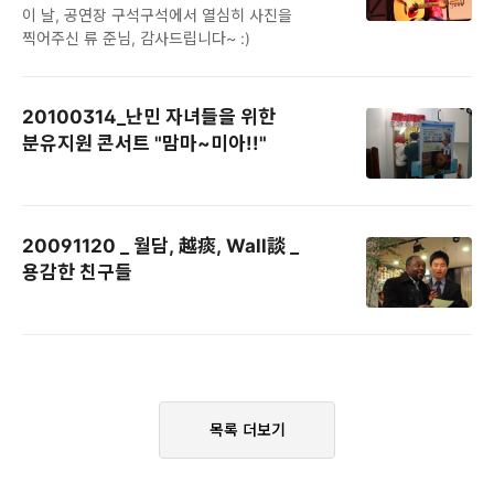
이 날, 공연장 구석구석에서 열심히 사진을
찍어주신 류 준님, 감사드립니다~ :)
20100314_난민 자녀들을 위한
분유지원 콘서트 "맘마~미아!!"
20091120 _ 월담, 越痰, Wall談 _
용감한 친구들
목록 더보기