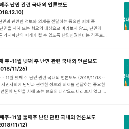
 첫째주 난민 관련 국내외 언론보도
단 12/17 [제민일보] [사설] 난민문제 갈등해소·제도개선
018.12.10)
제주소리] 평등의 땅 제주를 위하여 12/19 [뉴스앤조이] "예멘
난민과 관련한 정보와 의제를 전달하는 중요한 매체 중
난민을 시혜 또는 혐오의 대상으로 바라보지 않고, 난민의
른 가치확산의 매개가 될 수 있도록 난민인권센터는 격주로
외 언론을 모니터링하고 기사를 아카이브하고 있습니다.
 난민 관련 국내외 언론보도 (2018/11/27~2018/12/10)
/26 [세계일보] 송진호 KOICA 이사 “대한민국 임시정부
셋째 주-11월 넷째 주 난민 관련 국내외 언론보도
민'…난민 이슈 모른척할 수 없다”2018/11/27 [한겨레]
018/11/26)
위기 막는다? 2018/11/27 [중앙일보] 정우성 “난민은 거지
와 똑같이 생활하던 누군가” 2018/11..
주 - 11월 넷째 주 난민 관련 국내외 언론보도 (2018/11/13 ~
 언론은 시민사회에 난민과 관련한 정보와 의제를 전달하는 중요한
 언론이 난민을 시혜 또는 혐오의 대상으로 바라보지 않고,
한 올바른 가치확산의 매개가 될 수 있도록 난민인권센터는
한 국내외 언론을 모니터링하고 기사를 아카이브하고 있습니다.
 주~11월 넷째 주 난민 관련 국내외 언론보도
 셋째주-11월 둘째주 난민 관련 국내외 언론보도
18/11/26) 국내보도 2018/11/24 [중앙일보] 뱅크시, 거리에서
018/11/12)
8/11/24 [오마이뉴스] 런던 집단폭행 사건 촛불시위에 주목해야