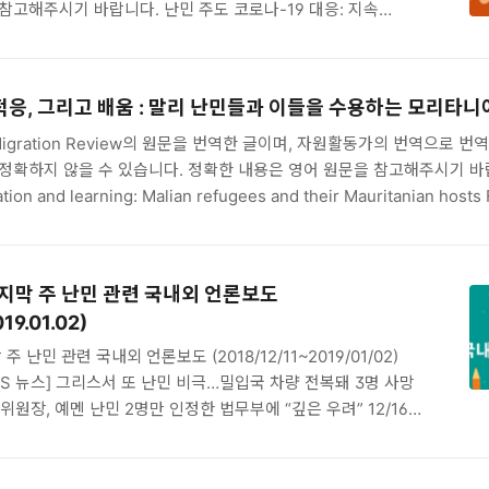
비 예산 삭감이라니"..
참고해주시기 바랍니다. 난민 주도 코로나-19 대응: 지속
efugee-led responses in the fight against COVID-
asting participatory models 알렉산더 벳츠, 에반 이스턴-
(Alexander Betts, Evan Easton-Calabria and Kate
, 적응, 그리고 배움 : 말리 난민들과 이들을 수용하는 모리타
주의적 원조의 공식 체계는 코로나-19 여파 대응에 어려움을 겪었다.
단체 (이하 난민 주도 ..
d Migration Review의 원문을 번역한 글이며, 자원활동가의 번역으로 번
정확하지 않을 수 있습니다. 정확한 내용은 영어 원문을 참고해주시기 바
ation and learning: Malian refugees and their Mauritanian hosts
 Mohamed Ag Malha 회복력, 적응, 그리고 배움 : 말리 난민들과 이들을
디킨툼 & 모하메드 아그 말라 Malian refugees in Mbera, Maurita
 the skills and experience they gai..
 마지막 주 난민 관련 국내외 언론보도
19.01.02)
 주 난민 관련 국내외 언론보도 (2018/12/11~2019/01/02)
SBS 뉴스] 그리스서 또 난민 비극…밀입국 차량 전복돼 3명 사망
인권위원장, 예멘 난민 2명만 인정한 법무부에 “깊은 우려” 12/16
와혐오] ②한국인이 주변에 있는 외국인을 보는 시각은? 12/16
와혐오] ①난민 늘어 제주서 여성변사사건 늘었다고? 12/17
난민 아니라도 생명 위험하면 인도적 체류 허가해야” “불허땐