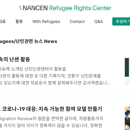
자료
활동
With Refugees
Contact
Q&A
후원하
efugees/난민관련 뉴스 News
 속의 난센 활동
 방송에 소개된 난민인권센터의 활동을
난센의 활동에 대한 또 다른 기록이자, 언론이 난민문제를
고 있는지에 대한 자료로서 함께 살펴봐주시면 감사하겠습니다.
쟁점들을 잘 요약하고 정리해주신 기자님들께 감사드립니다. 1.
//podcast.cpbc.co.kr/player?
2&e=P0000000374 난민인권센터 김연주 변호사&
도 코로나-19 대응: 지속 가능한 참여 모델 만들기
부의 생명은 사랑입니다podcast.cpbc.co.kr 2.
동행 등의
 Migration Review의 원문을 번역한 글이며, 자원활동가의
ebutter.org/news/articleView.html?idxno=404 "일
 거치지 않아 의미가 정확하지 않을 수 있습니다. 정확한