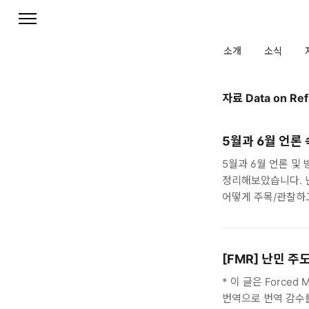
본문 바로가기
소개
소식
자료 Data on R
5월과 6월 언론
5월과 6월 언론 및
정리해보았습니다. 
어떻게 주목/관찰하
난센의 활동과 주요 
방송 혹은 토크쇼https:
p=C000000078
[FMR] 난민 주
박경주사무국장오석준 신
통계자료, 인터뷰, 
* 이 글은 Forced
협조https://www.th
번역으로 번역 감수를