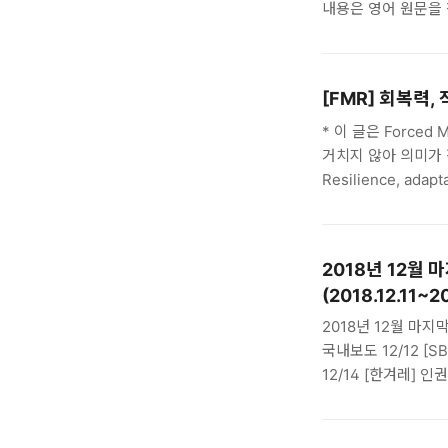
못하게 막으면서 생계
내용은 영어 원문을 
가능한 참여 모델 만들기 R
19 : building l
칼라브리아, 케이트 핀커크 
[FMR] 회복력
Pincock) 인도
난민이 주도해나가는 
* 이 글은 Force
거치지 않아 의미가 
Resilience, adapt
Ndikintum and
모리타니아 공동체 푸다 응
brought with them
2018년 12월
(2018.12.11~20
2018년 12월 마지막
국내보도 12/12 [
12/14 [한겨레] 
[연합뉴스] [다문화
[연합뉴스] [다문화
[국민일뵈] 법원 “