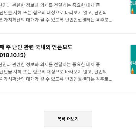
24 [동아일..
난민과 관련한 정보와 의제를 전달하는 중요한 매체 중
난민을 시혜 또는 혐오의 대상으로 바라보지 않고, 난민의
른 가치확산의 매개가 될 수 있도록 난민인권센터는 격주로
외 언론을 모니터링하고 기사를 아카이브하고 있습니다.
째주~11월 둘째주 난민 관련 국내외 언론보도
18/11/12) 국내보도 (2018/10/16~10/29 국내보도 기사 생략)
셋째 주 난민 관련 국내외 언론보도
음뉴스] '난민인정 0%' 한국 사회의 민낯 2018/10/31 [노동자연대]
018.10.15)
 책/영화/다큐 2018/11/01 [경향신문] 헝가리 이어
주민 협약 보이콧, EU 위협하는 동유럽발..
난민과 관련한 정보와 의제를 전달하는 중요한 매체 중
난민을 시혜 또는 혐오의 대상으로 바라보지 않고, 난민의
른 가치확산의 매개가 될 수 있도록 난민인권센터는 격주로
외 언론을 모니터링하고 기사를 아카이브하고 있습니다.
주 난민 관련 국내외 언론보도 (2018/10/02~2018/10/15)
/01 또 이슬람 가짜 뉴스 유포하는 보수 개신교인들 "이슬람 난민
의" 허위 정보, 너도나도 공유 2018/10/02 ‘가짜뉴스 학교’
 “열심히 퍼 날라 주세요” 2018/10/03 공항 터미널 7개월
목록 더보기
국 송환되면 어쩌지 2018/..