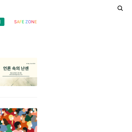
기
S
A
F
E
Z
O
N
E