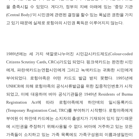
을 충족시킬 수 있었다
.
게다가
,
정부의 지배 아래에 있는
‘
중앙 기관
(Central Body)’
이 시민권에 관련된 결정을 할수 있는 폭넓은 권한을 가지
고 있기 때문에 실제로 로힝야의 시민권 획득은 이루어지지 않는다
.
1989
년에는 세 가지 색깔로나누어진 시민감시카드제도
(Colour-coded
Citizens Scrutiny Cards, CRCs)
가도입 되었다
.
핑크색카드는 완전한 시민
에게
,
파란색카드는연합시민에게 그리고 녹색카드는 귀화한 시민에게
부여되었다
.
로힝야족은 어떤 카드도 발급 받지 못했다
. 1995
년에
UNHCR
에 의해 로힝야족의 공식서류발급을 위한 집중적인변호가 시작
되었고
,
이에 대응하여 버마 공식기관들은
1949
년
Residents of Burma
Registration Act
에 따라 로힝야족에게 하얀색의 일시등록카드
(Temporary Registration Crad, TRC)
를 부여하기 시작했다
.
로힝야족에게
부여된 이 하얀색 카드에는 소지자의 출생지가 기재되어 있지 않기 때문
에 시민권을 주장하기 위해사용될 수 없다
.
버마에 거주하고 있는 모든
가족들이 소지하고 있는 가족 목록에도 가족구성원의 이름과생일만이