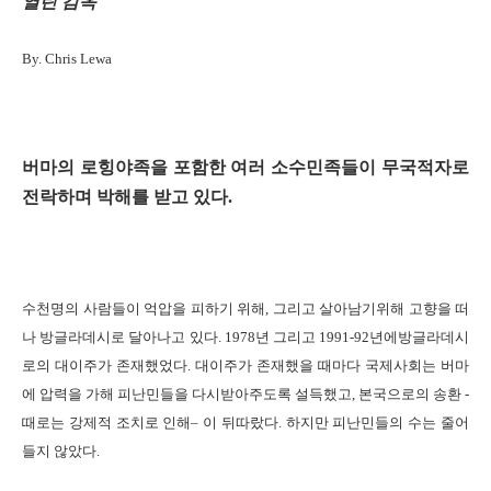
열린 감옥
By. Chris Lewa
버마의 로힝야족을 포함한 여러 소수민족들이 무국적자로
전락하며 박해를 받고 있다
.
수천명의 사람들이 억압을 피하기 위해
,
그리고 살아남기위해 고향을 떠
나 방글라데시로 달아나고 있다
. 1978
년 그리고
1991-92
년에방글라데시
로의 대이주가 존재했었다
.
대이주가 존재했을 때마다 국제사회는 버마
에 압력을 가해 피난민들을 다시받아주도록 설득했고
,
본국으로의 송환
-
때로는 강제적 조치로 인해
–
이 뒤따랐다
.
하지만 피난민들의 수는 줄어
들지 않았다
.