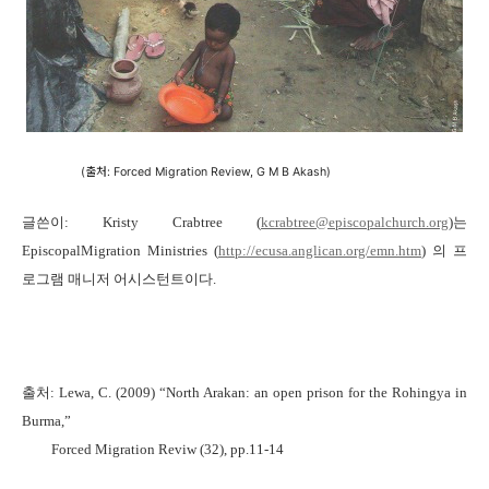
(출처: Forced Migration Review, G M B Akash)
글쓴이
: Kristy Crabtree (
kcrabtree@episcopalchurch.org
)
는
EpiscopalMigration Ministries (
http://ecusa.anglican.org/emn.htm
)
의 프
로그램 매니저 어시스턴트이다
.
출처
: Lewa, C. (2009) “
North Arakan:
an open prison for the Rohingya in
Burma,”
Forced Migration Reviw (32), pp.11-14