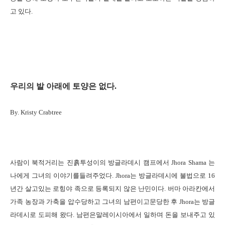
고 있다
.
우리의 발 아래에 토양은 없다
.
By. Kristy Crabtree
사람이 북적거리는 진흙투성이의 방글라데시 캠프에서
Jhora Shama
는
나에게 그녀의 이야기를들려주었다
. Jhora
는 방글라데시에 불법으로
16
년간 살고있는 로힝야 족으로 등록되지 않은 난민이다
.
버마 아라칸에서
가족 농장과 가축을 압수당하고 그녀의 남편이고문당한 후
Jhora
는 방글
라데시로 도피해 왔다
.
남편은말레이시아에서 일하며 돈을 보내주고 있