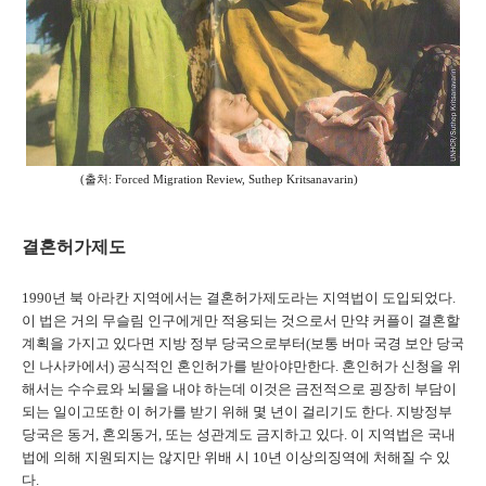
(출처: Forced Migration Review, Suthep Kritsanavarin)
결혼허가제도
1990
년 북 아라칸 지역에서는 결혼허가제도라는 지역법이 도입되었다
.
이 법은 거의 무슬림 인구에게만 적용되는 것으로서 만약 커플이 결혼할
계획을 가지고 있다면 지방 정부 당국으로부터
(
보통 버마 국경 보안 당국
인 나사카에서
)
공식적인 혼인허가를 받아야만한다
.
혼인허가 신청을 위
해서는 수수료와 뇌물을 내야 하는데 이것은 금전적으로 굉장히 부담이
되는 일이고또한 이 허가를 받기 위해 몇 년이 걸리기도 한다
.
지방정부
당국은 동거
,
혼외동거
,
또는 성관계도 금지하고 있다
.
이 지역법은 국내
법에 의해 지원되지는 않지만 위배 시
10
년 이상의징역에 처해질 수 있
다
.