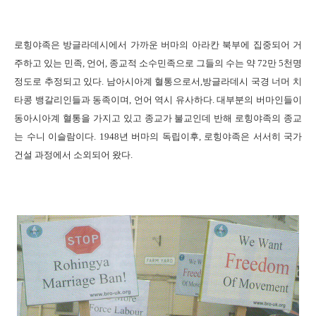
로힝야족은 방글라데시에서 가까운 버마의 아라칸 북부에 집중되어 거
주하고 있는 민족
,
언어
,
종교적 소수민족으로 그들의 수는 약
72
만
5
천명
정도로 추정되고 있다
.
남아시아계 혈통으로서
,
방글라데시 국경 너머 치
타콩 뱅갈리인들과 동족이며
,
언어 역시 유사하다
.
대부분의 버마인들이
동아시아계 혈통을 가지고 있고 종교가 불교인데 반해 로힝야족의 종교
는 수니 이슬람이다
. 1948
년 버마의 독립이후
,
로힝야족은 서서히 국가
건설 과정에서 소외되어 왔다
.