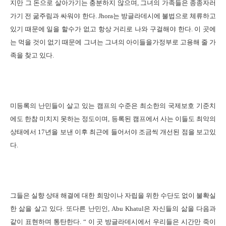
지만 그 돈으로 살아가기는 충분하지 않으며
,
그녀의 가족들은 종종자러
가기 전 굶주림과 싸워야 한다
. Jhora
는 방글라데시에 불법으로 체류하고
있기 때문에 일을 할수가 없고 항상 거리로 나와 구걸해야 한다
.
이 곳에
는 먹을 것이 없기 때문에 그녀는 그녀의 아이들을가정부로 고용해 줄 가
족을 찾고 있다
.
미등록의 난민들이 살고 있는 캠프의 수준은 최소한의 국제보호 기준치
에도 한참 미치지 못하는 정도이며
,
등록된 캠프에서 사는 이들도 최악의
상태에서
17
년을 보낸 이후 최근에 들어서야 조금씩 개선된 점을 보고있
다
.
그들은 실향 상태 해결에 대한 희망이나 자립을 위한 수단도 없이 불확실
한 삶을 살고 있다
.
또다른 난민인
, Abu Khatul
은 자신들의 삶을 다음과
같이 표현하며 통탄한다
. “
이 곳 방글라데시에서 우리들은 시간만 죽이