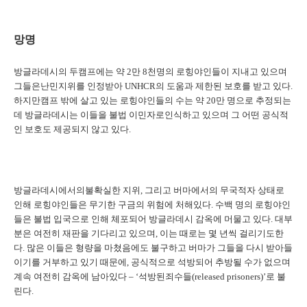
망명
방글라데시의 두캠프에는 약
2
만
8
천명의 로힝야인들이 지내고 있으며
그들은난민지위를 인정받아
UNHCR
의 도움과 제한된 보호를 받고 있다
.
하지만캠프 밖에 살고 있는 로힝야인들의 수는 약
20
만 명으로 추정되는
데 방글라데시는 이들을 불법 이민자로인식하고 있으며 그 어떤 공식적
인 보호도 제공되지 않고 있다
.
방글라데시에서의불확실한 지위
,
그리고 버마에서의 무국적자 상태로
인해 로힝야인들은 무기한 구금의 위험에 처해있다
.
수백 명의 로힝야인
들은 불법 입국으로 인해 체포되어 방글라데시 감옥에 머물고 있다
.
대부
분은 여전히 재판을 기다리고 있으며
,
이는 때로는 몇 년씩 걸리기도한
다
.
많은 이들은 형량을 마쳤음에도 불구하고 버마가 그들을 다시 받아들
이기를 거부하고 있기 때문에
,
공식적으로 석방되어 추방될 수가 없으며
계속 여전히 감옥에 남아있다
– ‘
석방된죄수들
(released prisoners)’
로 불
린다
.