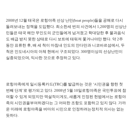
2008
년
12
월 태국은 로힝야족 선상 난민
(boat people)
들을 공해로 다시
돌려보내는 정책을 도입했다
.
최소한세 번의 사건에서
1,200
명의 선상난
민들은 태국 해안 무인도의 군인들에게 넘겨졌고 학대당한 후 물과음식
도 배급 받지 못한 상태로 다시 보트에 태워져 쫓겨나야만 했다
.
약
2
주
동안 표류한 후
,
배 세 척이 마침내 인도의 안다만과 니코바르섬에서
,
두
척은 인도네시아의 아체 현에서 구조되었다
. 300
명이상의 선상난민이
실종되었으며
,
익사한 것으로 추정하고 있다
.
로힝야족에게 일시등록카드
(TRC)
를 발급하는 것은 ‘시민권을 향한 첫
번째 단계’로 평가되고 있다
. 2008
년
5
월
10
일로힝야족은 국민투표에 참
여할 수 있게 되었지만 역설적이게도
,
새롭게 인정된 헌법에서는 로힝야
족의 시민권을부여하겠다는 그 어떠한 조항도 포함하고 있지 않다
.
가까
운 미래에 로힝야족을 버마의 시민으로 인정하려는정치적 의사는 없는
듯하다
.