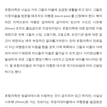
로힝야족은 사실상 거의 그들의 마을에 감금된 생활을 하고 있다
.
그들은
이웃마을을 방문할 때조차도 여행증
(travel pass)
를 신청해야 한다
.
북아
라칸 지역으로의 여행은 엄격하게 금지되어 있으며 수도인 시트웨
(Sittwe)
조차도 출입금지로 지정되어있다
.
로힝야족에 대한 엄격한 이동
제한으로 인해 그들의 시장
,
고용기회
,
고등교육
,
보건기관 등에 대한 접
근이 제한되는 매우 부정적인 결과를가져온다
.
만약 로힝야족이 만료일
이 지난 여행증으로 이동을 했을 경우
,
가족 목록에서 그들의 이름이 삭제
되어 버리기 때문에 자신들의 마을로 돌아갈 수 조차 없다
.
이러한상황이
발생하게 되면 그들의 행정기록이 사라지고 강제로 버마를 떠나야만 한
다
.
몇 로힝야인들은 허가없이 여행한 대가로 국가안보법에 따라 고발당
하기도 했다
.
로힝야족은 방글라데시로 이동하는 것이 금지되어 있긴 하지만
,
사실상
시트웨
(Sittwe)
로 가는 것보다는 국경지대마을에서 여행증을 발급받은