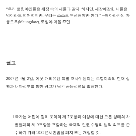
“
우리 로힝야인들은 새장 속의 새들과 같다
.
하지만
,
새장에갇힌 새들은
먹이라도 얻어먹지만
,
우리는 스스로 투쟁해야만 한다
.” –
북 아라칸의 마
웅도우
(Maungdaw),
로힝야 마을 주민
권고
2007
년
4
월
2
일
,
여섯 개의유엔 특별 조사위원회는 로힝야족의 현재 상
황과 버마정부를 향한 권고가 담긴 공동성명을 발표했다
.
l
국가는 어린이 권리 조약의 제
7
조항과 여성에 대한 모든 형태의 차
별철폐의 제
9
조항을 포함하는 국제적 인권 수행의 법적 의무를 준
수하기 위해
1982
년시민법을 폐지 또는 개정할 것
.