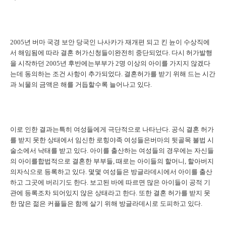
2005
년 버마 국경 보안 당국인 나사카가 재개편 되고 킨 뉸이 수상직에
서 해임됨에 따라 결혼 허가신청들이완전히 중단되었다
.
다시 허가발행
을 시작하던
2005
년 후반에는부부가
2
명 이상의 아이를 가지지 않겠다
는데 동의하는 조건 사항이 추가되었다
.
결혼허가를 받기 위해 드는 시간
과 뇌물의 금액은 해를 거듭할수록 늘어나고 있다
.
이로 인한 결과는특히 여성들에게 극단적으로 나타난다
.
공식 결혼 허가
를 받지 못한 상태에서 임신한 로힝야족 여성들은버마의 뒷골목 불법 시
술소에서 낙태를 받고 있다
.
아이를 출산하는 여성들의 경우에는 자신들
의 아이를합법적으로 결혼한 부부들
,
때로는 아이들의 할머니
,
할아버지
의자식으로 등록하고 있다
.
몇몇 여성들은 방글라데시에서 아이를 출산
하고 그곳에 버리기도 한다
.
보고된 바에 따르면 많은 아이들이 공적 기
관에 등록조차 되어있지 않은 상태라고 한다
.
또한 결혼 허가를 받지 못
한 많은 젊은 커플들은 함께 살기 위해 방글라데시로 도피하고 있다
.