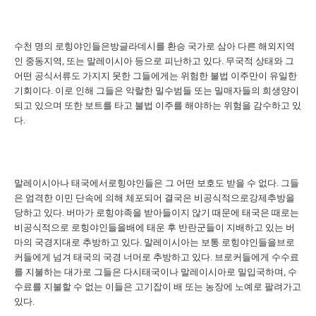
수천 명의 로힝야인들은방글라데시를 환승 국가로 삼아 다른 해외지역
인 중동지역
,
또는 말레이시아 등으로 피난하고 있다
.
무국적 상태와 그
어떤 공식서류도 가지지 못한 그들에게는 위험한 불법 이주만이 유일한
기회이다
.
이로 인해 그들은 악랄한 밀수범들 또는 밀매자들의 희생양이
되고 있으며 또한 보트를 타고 불법 이주를 해야하는 위험을 감수하고 있
다
.
말레이시아나 태국에서로힝야인들은 그 어떤 보호도 받을 수 없다
.
그들
은 엄격한 이민 단속에 의해 체포되어 결국은 비공식적으로강제추방을
당하고 있다
.
버마가 로힝야족을 받아들이지 않기 때문에 태국은 때로는
비공식적으로 로힝야인들을배에 태운 후 반란군들이 지배하고 있는 버
마의 국경지대로 추방하고 있다
.
말레이시아는 보통 로힝야인들을브로
커들에게 넘겨 태국의 국경 너머로 추방하고 있다
.
브로커들에게 수수료
를 지불하는 대가로 그들은 다시태국이나 말레이시아로 밀입국하며
,
수
수료를 지불할 수 없는 이들은 고기잡이 배 또는 농장에 노예로 팔려가고
있다
.