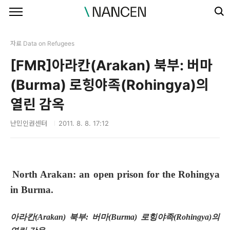
본문 바로가기
자료 Data on Refugees
[FMR]아라칸(Arakan) 북부: 버마
(Burma) 로힝야족(Rohingya)의
열린 감옥
난민인권센터
2011. 8. 8. 17:12
North Arakan:
an open prison for the Rohingya
in Burma.
아라칸
(Arakan)
북부
:
버마
(Burma)
로힝야족
(Rohingya)
의