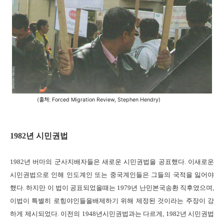
(출처: Forced Migration Review, Stephen Hendry)
1982
년 시민권법
1982
년 버마의 군사지배자들은 새로운 시민권법을 공표했다
.
이새로운
시민권법으로 인해 인도계인 또는 중국계인들은 그들의 국적을 잃어야
했다
.
하지만 이 법이 공표되었을때는
1979
년 난민본국송환 직후였으며
,
이법이 특별히 로힝야인들을배제하기 위해 제정된 것이라는 주장이 강
하게 제시되었다
.
이전의
1948
년시민권법과는 다르게
, 1982
년 시민권법