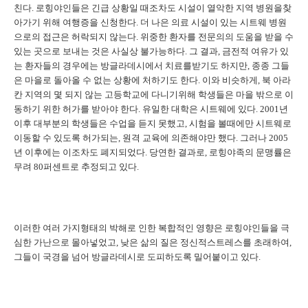
친다
.
로힝야인들은 긴급 상황일 때조차도 시설이 열악한 지역 병원을찾
아가기 위해 여행증을 신청한다
.
더 나은 의료 시설이 있는 시트웨 병원
으로의 접근은 허락되지 않는다
.
위중한 환자를 전문의의 도움을 받을 수
있는 곳으로 보내는 것은 사실상 불가능하다
.
그 결과
,
금전적 여유가 있
는 환자들의 경우에는 방글라데시에서 치료를받기도 하지만
,
종종 그들
은 마을로 돌아올 수 없는 상황에 처하기도 한다
.
이와 비슷하게
,
북 아라
칸 지역의 몇 되지 않는 고등학교에 다니기위해 학생들은 마을 밖으로 이
동하기 위한 허가를 받아야 한다
.
유일한 대학은 시트웨에 있다
. 2001
년
이후 대부분의 학생들은 수업을 듣지 못했고
,
시험을 볼때에만 시트웨로
이동할 수 있도록 허가되는
,
원격 교육에 의존해야만 했다
.
그러나
2005
년 이후에는 이조차도 폐지되었다
.
당연한 결과로
,
로힝야족의 문맹률은
무려
80
퍼센트로 추정되고 있다
.
이러한 여러 가지형태의 박해로 인한 복합적인 영향은 로힝야인들을 극
심한 가난으로 몰아넣었고
,
낮은 삶의 질은 정신적스트레스를 초래하여
,
그들이 국경을 넘어 방글라데시로 도피하도록 밀어붙이고 있다
.