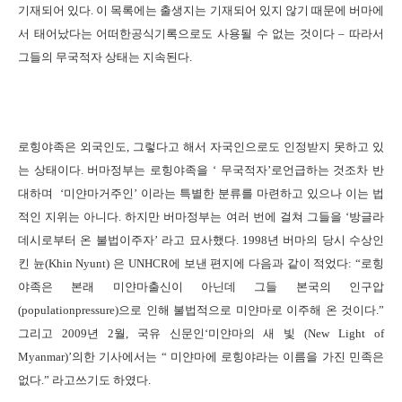
기재되어 있다
.
이 목록에는 출생지는 기재되어 있지 않기 때문에 버마에
서 태어났다는 어떠한공식기록으로도 사용될 수 없는 것이다
–
따라서
그들의 무국적자 상태는 지속된다
.
로힝야족은 외국인도
,
그렇다고 해서 자국인으로도 인정받지 못하고 있
는 상태이다
.
버마정부는 로힝야족을
‘
무국적자
’
로언급하는 것조차 반
대하며
‘
미얀마거주인
’
이라는 특별한 분류를 마련하고 있으나 이는 법
적인 지위는 아니다
.
하지만 버마정부는 여러 번에 걸쳐 그들을
‘
방글라
데시로부터 온 불법이주자
’
라고 묘사했다
. 1998
년 버마의 당시 수상인
킨 뉸
(Khin Nyunt)
은
UNHCR
에 보낸 편지에 다음과 같이 적었다
: “
로힝
야족은 본래 미얀마출신이 아닌데 그들 본국의 인구압
(populationpressure)
으로 인해 불법적으로 미얀마로 이주해 온 것이다
.”
그리고
2009
년
2
월
,
국유 신문인
‘
미얀마의 새 빛
(New Light of
Myanmar)’
의한 기사에서는
“
미얀마에 로힝야라는 이름을 가진 민족은
없다
.”
라고쓰기도 하였다
.