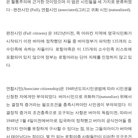
은 혈통주의에 근거한 것이었으며 이 법은 시민들을 세 가지로 분류하였
다
-
완전시민
(Full),
연합시민
(associated)
그리고 귀화 시민
(naturalized).
완전시민
(
Full citizens)
은
1823
년이전
,
즉 아라칸 지역에 영국식민화가
시작되기 이전 버마에 정착했던 자들 중 버마정부가 파악한
135
개의 소
수민족에 속하는 자들이다
.
로힝야족은 이
135
개의 소수민족 리스트에
포함되어 있지 않으며 정부는 로힝야라는 단어 자체를 인정하지 않고 있
다
.
연합시민
(Associate citizenship)
은
1948
년도의시민권법에 따라 시민권을
신청한 자에게만 부여되었다
.
버마시민으로 귀화하기
(naturalize)
위해서
는 결정적 증거라는 필요조건을 충족시켜야만 시민권이 부여되었다
.
이
결정적 증거의 조건충족으로 요구되는 사항은 버마의 독립이전
,
따라서
1948
년
1
월
4
일이전에버마로 입국하여 정착했고 버마의 공식언어들 중
한가지 언어를 유창하게 구사할 수 있다는 점
,
또는 그들의아이가 버마에
서 태어났다는 점이다
.
몇 안 되는 로힝야족 사람들만이 이러한 요구조건