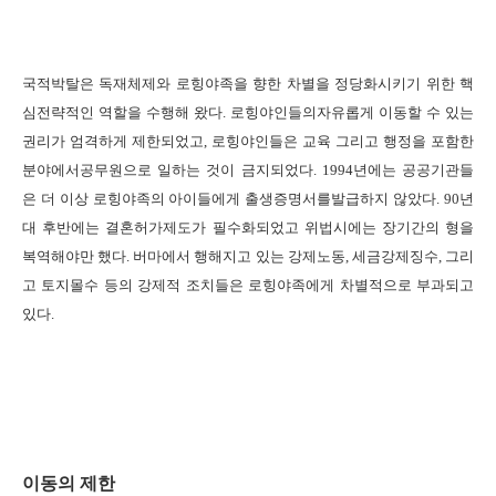
국적박탈은 독재체제와 로힝야족을 향한 차별을 정당화시키기 위한 핵
심전략적인 역할을 수행해 왔다
.
로힝야인들의자유롭게 이동할 수 있는
권리가 엄격하게 제한되었고
,
로힝야인들은 교육 그리고 행정을 포함한
분야에서공무원으로 일하는 것이 금지되었다
. 1994
년에는 공공기관들
은 더 이상 로힝야족의 아이들에게 출생증명서를발급하지 않았다
. 90
년
대 후반에는 결혼허가제도가 필수화되었고 위법시에는 장기간의 형을
복역해야만 했다
.
버마에서 행해지고 있는 강제노동
,
세금강제징수
,
그리
고 토지몰수 등의 강제적 조치들은 로힝야족에게 차별적으로 부과되고
있다
.
이동의 제한