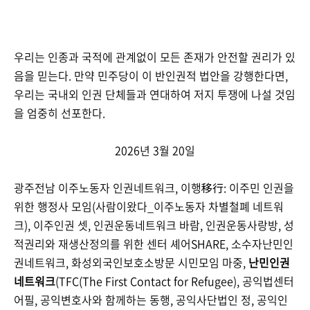
우리는 인종과 국적에 관계없이 모든 존재가 안전할 권리가 있
음을 믿는다. 만약 민주당이 이 반인권적 법안을 강행한다면,
우리는 국내외 인권 단체들과 연대하여 저지 투쟁에 나설 것임
을 엄중히 선포한다.
2026년 3월 20일
광주전남 이주노동자 인권네트워크, 이행移行: 이주민 인권을
위한 행정사 모임(사람이왔다_이주노동자 차별철폐 네트워
크), 이주인권 셋, 인권운동네트워크 바람, 인권운동사랑방, 성
적권리와 재생산정의를 위한 센터 셰어SHARE, 소수자난민인
권네트워크, 화성외국인보호소방문 시민모임 마중,
난민인권
네트워크
(TFC(The First Contact for Refugee), 공익법센터
어필, 공익변호사와 함께하는 동행, 공익사단법인 정, 공익인