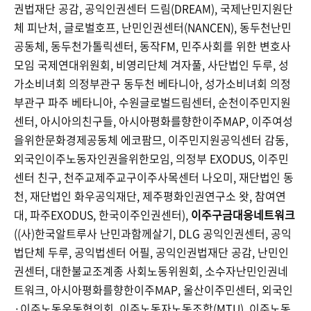
권법재단 공감, 공익인권센터 드림(DREAM), 국제난민지원단
체 피난처, 글로벌호프, 난민인권센터(NANCEN), 동두천난민
공동체, 동두천가톨릭센터, 동작FM, 민주사회를 위한 변호사
모임 국제연대위원회, 비영리단체 겨자풀, 사단법인 두루, 성
가소비녀회 의정부관구 동두천 베타니아, 성가소비녀회 의정
부관구 파주 베타니아, 수원글로벌드림센터, 순천이주민지원
센터, 아시아의친구들, 아시아평화를향한이주MAP, 이주여성
을위한문화경제공동체 에코팜므, 이주민지원공익센터 감동,
외국인이주노동자인권을위한모임, 의정부 EXODUS, 이주민
센터 친구, 천주교제주교구이주사목센터 나오미, 재단법인 동
천, 재단법인 화우공익재단, 제주평화인권연구소 왓, 참여연
대, 파주EXODUS, 한국이주인권센터),
이주구금대응네트워크
((사)한국알트루사 난민과함께살기, DLG 공익인권센터, 공익
법단체 두루, 공익법센터 어필, 공익인권법재단 공감, 난민인
권센터, 대한불교조계종 사회노동위원회, 소수자난민인권네
트워크, 아시아평화를향한이주MAP, 울산이주민센터, 외국인
·이주노동운동협의회, 이주노동자노동조합(MTU), 이주노동