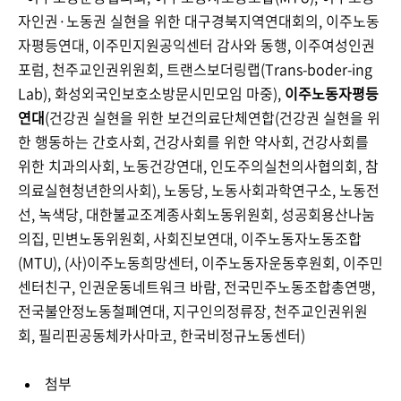
자인권·노동권 실현을 위한 대구경북지역연대회의, 이주노동
자평등연대, 이주민지원공익센터 감사와 동행, 이주여성인권
포럼, 천주교인권위원회, 트랜스보더링랩(Trans-boder-ing
Lab), 화성외국인보호소방문시민모임 마중),
이주노동자평등
연대
(건강권 실현을 위한 보건의료단체연합(건강권 실현을 위
한 행동하는 간호사회, 건강사회를 위한 약사회, 건강사회를
위한 치과의사회, 노동건강연대, 인도주의실천의사협의회, 참
의료실현청년한의사회), 노동당, 노동사회과학연구소, 노동전
선, 녹색당, 대한불교조계종사회노동위원회, 성공회용산나눔
의집, 민변노동위원회, 사회진보연대, 이주노동자노동조합
(MTU), (사)이주노동희망센터, 이주노동자운동후원회, 이주민
센터친구, 인권운동네트워크 바람, 전국민주노동조합총연맹,
전국불안정노동철폐연대, 지구인의정류장, 천주교인권위원
회, 필리핀공동체카사마코, 한국비정규노동센터)
첨부