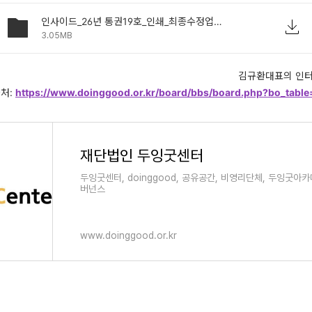
인사이드_26년 통권19호_인쇄_최종수정업로드용3.pdf
3.05MB
김규환대표의 인터
처:
https://www.doinggood.or.kr/board/bbs/board.php?bo_tabl
재단법인 두잉굿센터
두잉굿센터, doinggood, 공유공간, 비영리단체, 두잉굿아
버넌스
www.doinggood.or.kr