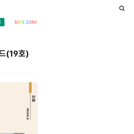
기
S
A
F
E
Z
O
N
E
(19호)