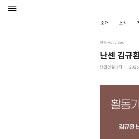
본문 바로가기
소개
소식
활동 Activities
난센 김규환
난민인권센터
2026.