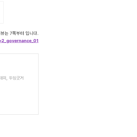
뷰는 7쪽부터 입니다.
e=2_governance_01
카데미, 두잉굿거